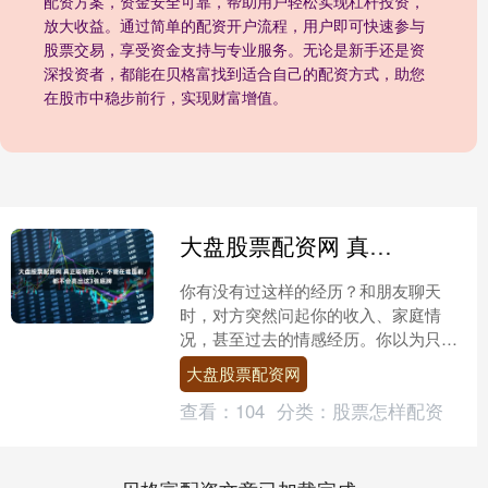
配资方案，资金安全可靠，帮助用户轻松实现杠杆投资，
放大收益。通过简单的配资开户流程，用户即可快速参与
股票交易，享受资金支持与专业服务。无论是新手还是资
深投资者，都能在贝格富找到适合自己的配资方式，助您
在股市中稳步前行，实现财富增值。
大盘股票配资网 真正聪明的人，不管在谁面前，都不会亮出这3张底牌
你有没有过这样的经历？和朋友聊天
时，对方突然问起你的收入、家庭情
况，甚至过去的情感经历。你以为只是
闲聊，结果却发现自己被无意间‘暴露’了
大盘股票配资网
太多不该说的内容。其实，....
查看：
104
分类：
股票怎样配资