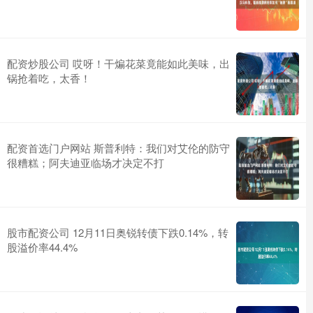
配资炒股公司 哎呀！干煸花菜竟能如此美味，出
锅抢着吃，太香！
配资首选门户网站 斯普利特：我们对艾伦的防守
很糟糕；阿夫迪亚临场才决定不打
股市配资公司 12月11日奥锐转债下跌0.14%，转
股溢价率44.4%